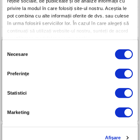
rețele sociale, de publicitate și de analize informații cu
privire la modul în care folosiți site-ul nostru. Aceștia le
pot combina cu alte informații oferite de dvs. sau culese
Compara
în urma folosirii serviciilor lor. În cazul în care alegeți să
continuați să utilizați website-ul nostru, sunteți de acord
cu utilizarea modulelor noastre cookie.
Selecția
Necesare
consimțământului
Preferinţe
Parteneri RURIS Premium All-in-One
Statistici
Cum devin partener
Marketing
Afişare