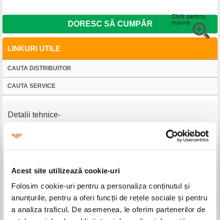
DORESC SĂ CUMPĂR
LINKURI UTILE
CAUTA DISTRIBUITOR
CAUTA SERVICE
Detalii tehnice
Produs
Cultivator multifuncţional cu două rariţe
Garanție
24 luni
Acest site utilizează cookie-uri
Folosim cookie-uri pentru a personaliza conținutul și
Produse compatibile
anunțurile, pentru a oferi funcții de rețele sociale și pentru
a analiza traficul. De asemenea, le oferim partenerilor de
Imagini