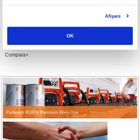
Temperatură de operare
0-45 grade Celsius
Tensiune de ieșire
60V
Greutate
2.7 kg
Afişare
Imagini
OK
Compara
Parteneri RURIS Premium All-in-One