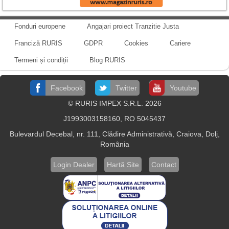
Fonduri europene
Angajari proiect Tranzitie Justa
Franciză RURIS
GDPR
Cookies
Cariere
Termeni și condiții
Blog RURIS
Facebook
Twitter
Youtube
© RURIS IMPEX S.R.L. 2026
J1993003158160, RO 5045437
Bulevardul Decebal, nr. 111, Clădire Administrativă, Craiova, Dolj,
România
Login Dealer
Hartă Site
Contact