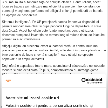
30% mai multă autonomie față de soluțiile clasice. Pentru client, acest
lucru se traduce prin utilizare mai eficientă a energiei, flux constant de
curent și menținerea performanței utilajului chiar și pe măsură ce bateria
se apropie de descărcare.
Sistemul inteligent ALFA UP protejează bateria împotriva degradării și
permite reîncărcarea chiar și după perioade lungi de depozitare în stare
descărcată. Acest beneficiu este foarte important pentru utilizator,
deoarece protejează investiția pe termen lung și reduce riscul de înlocuire
prematură a acumulatorului.
Afișajul digital cu procentaj exact al bateriei oferă un control mult mai
precis asupra energiei disponibile. Astfel, utilizatorul își poate planifica mai
bine sesiunile de lucru și evită situațiile în care utilajul se oprește
neprevăzut în timpul activității.
Deși oferă o capacitate foarte mare, acumulatorul păstrează o construcție
robustă și bine echilibrată. În plus, compatibilitatea cu întreaga gamă
RURIS 60V îi oferă clientului flexibilitatea de a folosi aceeași baterie pe
mai multe utilaje, obținând mai multă valoare dintr-o singură investiție.
Pe baza caracteristicilor menționate anterior,
RURIS ALFA UP 6800e
îți
oferă autonomie record, putere constantă, protecție inteligentă a bateriei și
control precis al energiei, într-o soluție modernă, puternică și eficientă
Acest site utilizează cookie-uri
pentru întreaga gamă de utilaje compatibile VoltX.
Folosim cookie-uri pentru a personaliza conținutul și