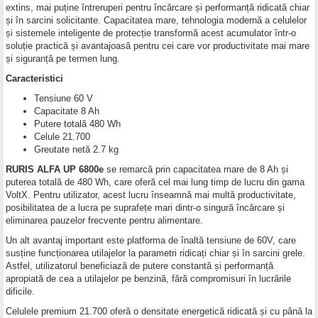
extins, mai puține întreruperi pentru încărcare și performanță ridicată chiar
și în sarcini solicitante. Capacitatea mare, tehnologia modernă a celulelor
și sistemele inteligente de protecție transformă acest acumulator într-o
soluție practică și avantajoasă pentru cei care vor productivitate mai mare
și siguranță pe termen lung.
Caracteristici
Tensiune 60 V
Capacitate 8 Ah
Putere totală 480 Wh
Celule 21.700
Greutate netă 2.7 kg
RURIS ALFA UP 6800e
se remarcă prin capacitatea mare de 8 Ah și
puterea totală de 480 Wh, care oferă cel mai lung timp de lucru din gama
VoltX. Pentru utilizator, acest lucru înseamnă mai multă productivitate,
posibilitatea de a lucra pe suprafețe mari dintr-o singură încărcare și
eliminarea pauzelor frecvente pentru alimentare.
Un alt avantaj important este platforma de înaltă tensiune de 60V, care
susține funcționarea utilajelor la parametri ridicați chiar și în sarcini grele.
Astfel, utilizatorul beneficiază de putere constantă și performanță
apropiată de cea a utilajelor pe benzină, fără compromisuri în lucrările
dificile.
Celulele premium 21.700 oferă o densitate energetică ridicată și cu până la