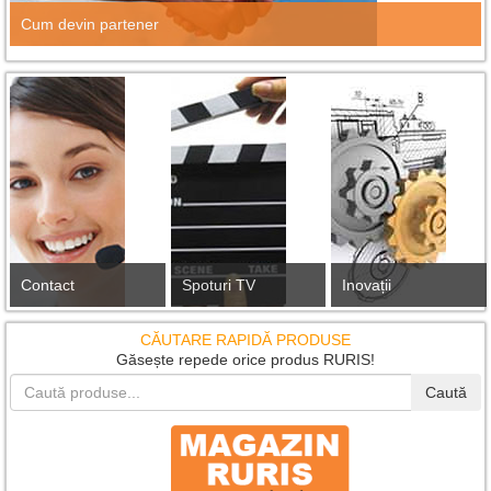
Cum devin partener
Contact
Spoturi TV
Inovații
CĂUTARE RAPIDĂ PRODUSE
Găsește repede orice produs RURIS!
Caută