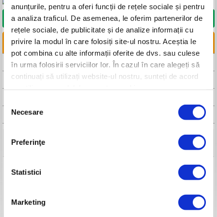
anunțurile, pentru a oferi funcții de rețele sociale și pentru
a analiza traficul. De asemenea, le oferim partenerilor de
DORESC SĂ CUMPĂR
rețele sociale, de publicitate și de analize informații cu
privire la modul în care folosiți site-ul nostru. Aceștia le
LINKURI UTILE
pot combina cu alte informații oferite de dvs. sau culese
CAUTA DISTRIBUITOR
în urma folosirii serviciilor lor. În cazul în care alegeți să
continuați să utilizați website-ul nostru, sunteți de acord
CAUTA SERVICE
cu utilizarea modulelor noastre cookie.
FISA TEHNICA
Selecția
Necesare
consimțământului
MANUAL DE UTILIZARE
Preferinţe
Detalii tehnice
Afișaj
Digital cu nivel procent baterie
Statistici
Model
RURIS ALFA UP 6800e
Amperaj
8Ah
Celule
21.700
Marketing
Putere totală
Pw 480Wh