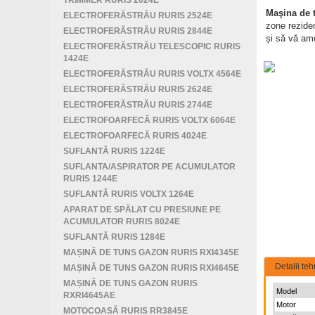
TRIMMER RURIS 2024E
Maşina de 
ELECTROFERĂSTRĂU RURIS 2524E
zone reziden
ELECTROFERĂSTRĂU RURIS 2844E
și să vă ame
ELECTROFERĂSTRĂU TELESCOPIC RURIS
1424E
ELECTROFERĂSTRĂU RURIS VOLTX 4564E
ELECTROFERĂSTRĂU RURIS 2624E
ELECTROFERĂSTRĂU RURIS 2744E
ELECTROFOARFECĂ RURIS VOLTX 6064E
ELECTROFOARFECĂ RURIS 4024E
SUFLANTĂ RURIS 1224E
SUFLANTA/ASPIRATOR PE ACUMULATOR
RURIS 1244E
SUFLANTĂ RURIS VOLTX 1264E
APARAT DE SPĂLAT CU PRESIUNE PE
ACUMULATOR RURIS 8024E
SUFLANTĂ RURIS 1284E
MAȘINĂ DE TUNS GAZON RURIS RXI4345E
Detalii teh
MAȘINĂ DE TUNS GAZON RURIS RXI4645E
MAȘINĂ DE TUNS GAZON RURIS
Model
RXRI4645AE
Motor
MOTOCOASĂ RURIS RR3845E