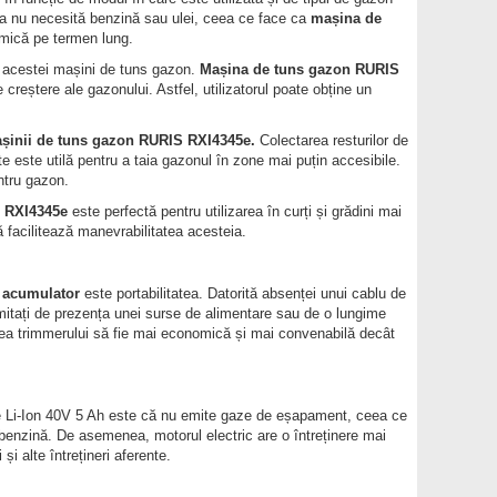
 ca nu necesită benzină sau ulei, ceea ce face ca
mașina de
omică pe termen lung.
al acestei mașini de tuns gazon.
Mașina de tuns gazon RURIS
 creștere ale gazonului. Astfel, utilizatorul poate obține un
așinii de tuns gazon RURIS RXI4345e.
Colectarea resturilor de
te este utilă pentru a taia gazonul în zone mai puțin accesibile.
ntru gazon.
 RXI4345e
este perfectă pentru utilizarea în curți și grădini mai
ță facilitează manevrabilitatea acesteia.
 acumulator
este portabilitatea. Datorită absenței unui cablu de
i limitați de prezența unei surse de alimentare sau de o lungime
area trimmerului să fie mai economică și mai convenabilă decât
rie Li-Ion 40V 5 Ah este că nu emite gaze de eșapament, ceea ce
benzină. De asemenea, motorul electric are o întreținere mai
 alte întrețineri aferente.