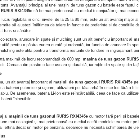
 tuns. Avantajul principal al unei mașini de tuns gazon cu baterie este faptul
 RURIS RXI4345e
să fie mai prietenoasă cu mediul înconjurător și mai econ
 lucru reglabilă în cinci nivele, de la 25 la 80 mm, este un alt avantaj major 
rmite să ajustezi înălțimea de taiere în funcție de preferințe și de condițiile de
t tuns și sănătos.
 colectare, aruncare în spate și mulching sunt un alt beneficiu important
al m
 utilă pentru a păstra curtea curată și ordonată, iar funcția de aruncare în spa
ulching este utilă pentru a transforma resturile de tundere în îngrășământ pe
ață maximă de lucru recomandată de 600 mp,
mașina de tuns gazon RURIS
ii. Carcasa din plastic o face ușoara și durabilă, iar roțile din spate și din fa
e
, un alt avantaj important al
mașinii de tuns gazonul RURIS RXI4345e pe
i a bateriei puternice și ușoare, utilizatorii pot tăia iarbă în orice loc fără a f
cablu. De asemenea, bateria Li-Ion este reîncărcabilă, ceea ce face ca utiliz
baterii înlocuibile.
aj al
maşinii de tuns gazonul RURIS RXI4345e
cu motor fără perii și bate
țiune mai ecologică și mai prietenoasă cu mediul decât modelele cu motor pe 
i ieftină decât un motor pe benzină, deoarece nu necesită schimbarea de ulei și
dus