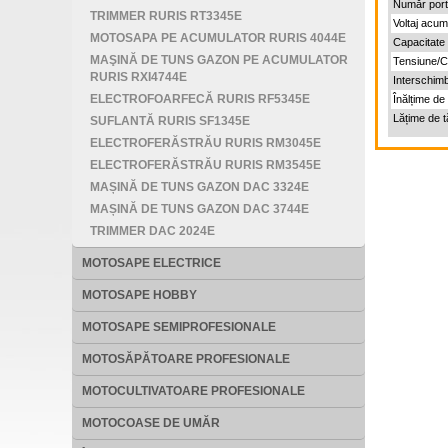
Număr port
TRIMMER RURIS RT3345E
Voltaj acumu
MOTOSAPA PE ACUMULATOR RURIS 4044E
Capacitate 
MAŞINĂ DE TUNS GAZON PE ACUMULATOR
Tensiune/Cu
RURIS RXI4744E
Interschim
ELECTROFOARFECĂ RURIS RF5345E
Înălțime de 
Lățime de t
SUFLANTĂ RURIS SF1345E
ELECTROFERĂSTRĂU RURIS RM3045E
ELECTROFERĂSTRĂU RURIS RM3545E
MAȘINĂ DE TUNS GAZON DAC 3324E
MAȘINĂ DE TUNS GAZON DAC 3744E
TRIMMER DAC 2024E
MOTOSAPE ELECTRICE
MOTOSAPE HOBBY
MOTOSAPE SEMIPROFESIONALE
MOTOSĂPĂTOARE PROFESIONALE
MOTOCULTIVATOARE PROFESIONALE
MOTOCOASE DE UMĂR