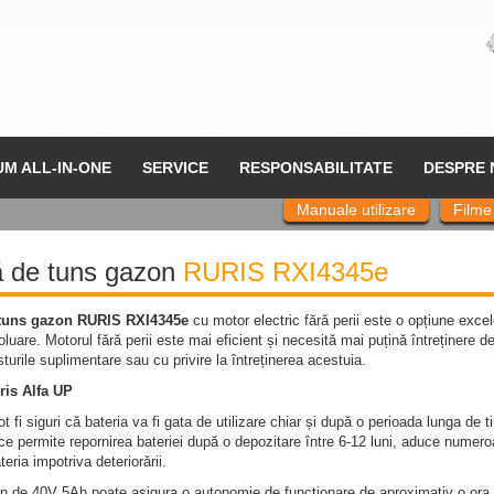
UM ALL-IN-ONE
SERVICE
RESPONSABILITATE
DESPRE 
Manuale utilizare
Filme
 de tuns gazon
RURIS RXI4345e
tuns gazon RURIS RXI4345e
cu motor electric fără perii este o opțiune exce
luare. Motorul fără perii este mai eficient și necesită mai puțină întreținere de
osturile suplimentare sau cu privire la întreținerea acestuia.
ris Alfa UP
 pot fi siguri că bateria va fi gata de utilizare chiar și după o perioada lunga 
 ce permite repornirea bateriei după o depozitare între 6-12 luni, aduce numeroa
eria impotriva deteriorării.
on de 40V 5Ah poate asigura o autonomie de funcționare de aproximativ o ora, î