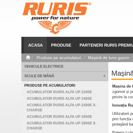
ACASA
PRODUSE
PARTENERI RURIS PREMI
Produse pe acumulatori
Mașină de tuns gazon
VEHICULE ELECTRICE
Mașină
SCULE DE MÂNĂ
+
PRODUSE PE ACUMULATORI
Mașina de 
zgomot și po
ACUMULATOR RURIS ALFA UP 2200E
privire la c
ACUMULATOR RURIS ALFA UP 2400E
ACUMULATOR RURIS ALFA UP 2400E X-
Inovația Ru
CHARGE
Utilizatorii
ACUMULATOR RURIS ALFA UP 2800E
prin funcția
ACUMULATOR RURIS ALFA UP 2800E X-
protejând bat
CHARGE
Bateria Li-I