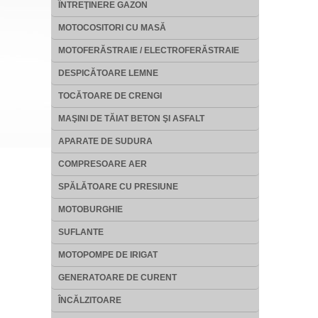
ÎNTREŢINERE GAZON
MOTOCOSITORI CU MASĂ
MOTOFERĂSTRAIE / ELECTROFERĂSTRAIE
DESPICĂTOARE LEMNE
TOCĂTOARE DE CRENGI
MAŞINI DE TĂIAT BETON ŞI ASFALT
APARATE DE SUDURA
COMPRESOARE AER
SPĂLĂTOARE CU PRESIUNE
MOTOBURGHIE
SUFLANTE
MOTOPOMPE DE IRIGAT
GENERATOARE DE CURENT
ÎNCĂLZITOARE