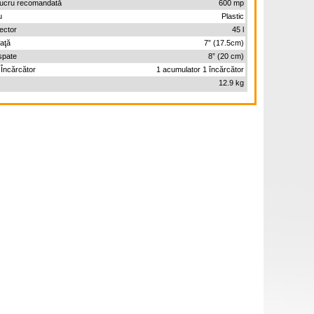
lucru recomandată
600 mp
u
Plastic
ector
45 l
faţă
7” (17.5cm)
 spate
8” (20 cm)
 Încărcător
1 acumulator 1 încărcător
12.9 kg