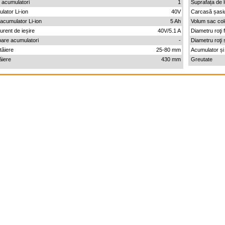
 acumulatori
1
Suprafața de 
lator Li-ion
40V
Carcasă șasi
acumulator Li-ion
5 Ah
Volum sac col
rent de ieșire
40V/5.1 A
Diametru roţi 
bare acumulatori
-
Diametru roţi
tăiere
25-80 mm
Acumulator și
ăiere
430 mm
Greutate