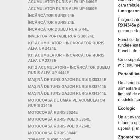
ACUMULATOR RURIS ALFA UP 6400E
care trebuie
ACUMULATOR RURIS ALFA UP 6800E
tuns gazon
ÎNCĂRCĂTOR RURIS 64E
Înălțimea de
ÎNCĂRCĂTOR RURIS 24E
RXI4345e
pe
ÎNCĂRCĂTOR DUBLU RURIS 44E
gazon perfec
INVERTOR PORTABIL RURIS 30024E
Funcțiile de
KIT ACUMULATOR + ÎNCĂRCĂTOR RURIS
tundere este
ALFA UP 2424E
Funcția de m
KIT ACUMULATOR + ÎNCĂRCĂTOR RURIS
Cu o supraf
ALFA UP 2222E
mici sau med
KIT 2 ACUMULATORI + ÎNCĂRCĂTOR DUBLU
RURIS ALFA UP 4444E
Portabilitat
MAȘINĂ DE TUNS GAZON RURIS RXI3324E
De asemenea
MAȘINĂ DE TUNS GAZON RURIS RXI3744E
alimentare ș
MAȘINĂ DE TUNS GAZON RURIS RXI4344E
limitată de 
modelele cu 
MOTOCOASĂ DE UMĂR PE ACUMULATOR
RURIS 3144E
Ecologic
MOTOCOASĂ RURIS 3024E
Un alt avant
MOTOCOASĂ RURIS VOLTX 3864E
îl face o op
MOTOCOASĂ RURIS VOLTX 4264E
ușoară și ma
MOTOCOASĂ RURIS 3044E
Zgomot re