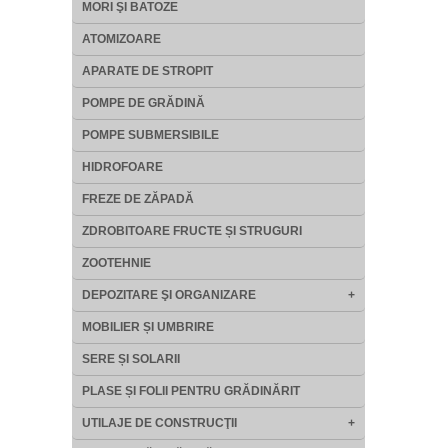
MORI ŞI BATOZE
ATOMIZOARE
APARATE DE STROPIT
POMPE DE GRĂDINĂ
POMPE SUBMERSIBILE
HIDROFOARE
FREZE DE ZĂPADĂ
ZDROBITOARE FRUCTE ȘI STRUGURI
ZOOTEHNIE
DEPOZITARE ŞI ORGANIZARE
+
MOBILIER ȘI UMBRIRE
SERE ȘI SOLARII
PLASE ȘI FOLII PENTRU GRĂDINĂRIT
UTILAJE DE CONSTRUCŢII
+