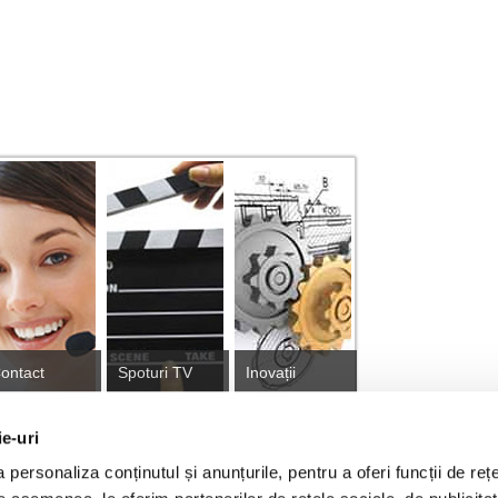
ontact
Spoturi TV
Inovații
ie-uri
personaliza conținutul și anunțurile, pentru a oferi funcții de rețe
tă