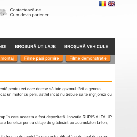
Contactează-ne
Cum devin partener
NOI
BROȘURĂ UTILAJE
BROȘURĂ VEHICULE
 montaj
Filme pași pornire
Filme demonstrație
lentă pentru cei care doresc să taie gazonul fără a genera
cât un motor cu perii, astfel încât nu trebuie să te îngrijorezi cu
de timp în care aceasta a fost depozitată. Inovația RURIS ALFA UP,
se beneficii pentru utilaje de grădinărit pe acumulatori Li-Ion,
n funcție de modul în care este utilizată și de tipul de gazon