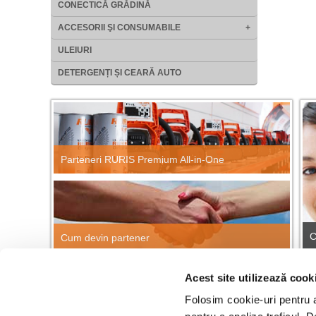
CONECTICĂ GRĂDINĂ
ACCESORII ŞI CONSUMABILE
+
ULEIURI
DETERGENȚI ȘI CEARĂ AUTO
Parteneri RURIS Premium All-in-One
C
Cum devin partener
Acest site utilizează cook
CĂUTARE RAPIDĂ PRODUSE
Găsește repede orice produs RURIS!
Folosim cookie-uri pentru a 
Cau