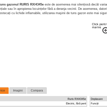
tuns gazonul RURIS RXI4345e
este de asemenea mai silențiosă decât variant
țiale sau în apropierea locuințelor fără a deranja vecinii. De asemenea, dator
stecați cu lichide inflamabile, utilizarea maşinii de tuns gazon este mai sigur
nice
Imagini
Compara
Ruris RXI4345e
Deplasare
Electric, fără perii
Funcții