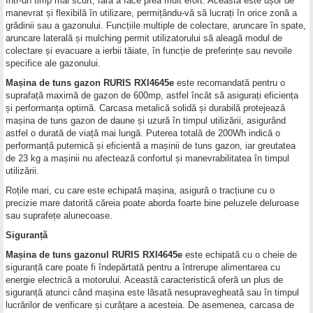
într-un timp mai scurt, fără a face prea mult efort. Aceasta este ușor de
manevrat și flexibilă în utilizare, permițându-vă să lucrați în orice zonă a
grădinii sau a gazonului. Funcțiile multiple de colectare, aruncare în spate,
aruncare laterală și mulching permit utilizatorului să aleagă modul de
colectare și evacuare a ierbii tăiate, în funcție de preferințe sau nevoile
specifice ale gazonului.
Mașina de tuns gazon RURIS RXI4645e
este recomandată pentru o
suprafață maximă de gazon de 600mp, astfel încât să asigurați eficiența
și performanța optimă. Carcasa metalică solidă și durabilă protejează
mașina de tuns gazon de daune și uzură în timpul utilizării, asigurând
astfel o durată de viață mai lungă. Puterea totală de 200Wh indică o
performanță puternică și eficientă a mașinii de tuns gazon, iar greutatea
de 23 kg a mașinii nu afectează confortul și manevrabilitatea în timpul
utilizării.
Roțile mari, cu care este echipată mașina, asigură o tracțiune cu o
precizie mare datorită căreia poate aborda foarte bine peluzele deluroase
sau suprafețe alunecoase.
Siguranță
Mașina de tuns gazonul RURIS RXI4645e
este echipată cu o cheie de
siguranță care poate fi îndepărtată pentru a întrerupe alimentarea cu
energie electrică a motorului. Această caracteristică oferă un plus de
siguranță atunci când mașina este lăsată nesupravegheată sau în timpul
lucrărilor de verificare și curățare a acesteia. De asemenea, carcasa de