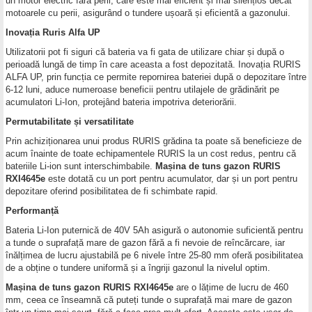
un motor electric fără perii, care este mai eficient și mai silențios decât
motoarele cu perii, asigurând o tundere ușoară și eficientă a gazonului.
Inovația Ruris Alfa UP
Utilizatorii pot fi siguri că bateria va fi gata de utilizare chiar și după o
perioadă lungă de timp în care aceasta a fost depozitată. Inovația RURIS
ALFA UP, prin funcția ce permite repornirea bateriei după o depozitare între
6-12 luni, aduce numeroase beneficii pentru utilajele de grădinărit pe
acumulatori Li-Ion, protejând bateria impotriva deteriorării.
Permutabilitate și versatilitate
Prin achiziționarea unui produs RURIS grădina ta poate să beneficieze de
acum înainte de toate echipamentele RURIS la un cost redus, pentru că
bateriile Li-ion sunt interschimbabile.
Mașina de tuns gazon RURIS
RXI4645e
este dotată cu un port pentru acumulator, dar și un port pentru
depozitare oferind posibilitatea de fi schimbate rapid.
Performanță
Bateria Li-Ion puternică de 40V 5Ah asigură o autonomie suficientă pentru
a tunde o suprafață mare de gazon fără a fi nevoie de reîncărcare, iar
înălțimea de lucru ajustabilă pe 6 nivele între 25-80 mm oferă posibilitatea
de a obține o tundere uniformă și a îngriji gazonul la nivelul optim.
Mașina de tuns gazon RURIS RXI4645e
are o lățime de lucru de 460
mm, ceea ce înseamnă că puteți tunde o suprafață mai mare de gazon