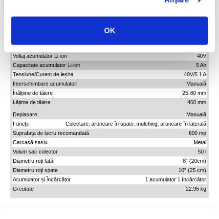
Detalii tehnice
Model
Ruris RXI4645e
OK
Motor
Electric, fără perii
Număr port acumulatori
1+1 pentru depozitare
Voltaj acumulator Li-ion
40V
Capacitate acumulator Li-ion
5 Ah
Tensiune/Curent de ieșire
40V/5.1 A
Interschimbare acumulatori
Manuală
Înălțime de tăiere
25-80 mm
Lățime de tăiere
460 mm
Deplasare
Manuală
Funcții
Colectare, aruncare în spate, mulching, aruncare în laterală
Suprafața de lucru recomandată
600 mp
Carcasă șasiu
Metal
Volum sac colector
50 l
Diametru roţi faţă
8” (20cm)
Diametru roţi spate
10” (25 cm)
Acumulator și Încărcător
1 acumulator 1 încărcător
Greutate
22.95 kg