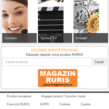
Contact
Spoturi TV
Inovații
CĂUTARE RAPIDĂ PRODUSE
Găsește repede orice produs RURIS!
Caută
Fonduri europene
Angajari proiect Tranzitie Justa
Franciză RURIS
GDPR
Cookies
Cariere