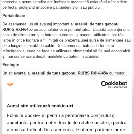
protecție a acumulatorilor are închidere magnetică asigurând o închidere
perfectă, protejând împotriva pătrunderii ploii sau prafului.
Portabilitate
De asemenea, un alt avantaj important al
mașinii de tuns gazonul
RURIS RXI4645e
pe acumulator este portabilitatea. Datorită absenței unui
cablu de alimentare și a bateriei puternice și ușoare, utilizatorii pot tăia
iarbă în orice loc fără a fi limitați de prezența unei surse de alimentare sau
de o lungime limitată de cablu. De asemenea, bateria Li-Ion este
reîncărcabilă, ceea ce face ca utilizarea trimmerului să fie mai economică
și mai convenabilă decât modelele cu baterii înlocuibile.
Ecologic
Un alt avantaj al
mașinii de tuns gazonul RURIS RXI4645e
cu motor
fără perii și baterie Li-Ion 40V 5 Ah este că nu emite gaze de eșapament,
ceea ce îl face o opțiune mai ecologică și mai prietenoasă cu mediul
decât modelele cu motor pe benzină. De asemenea, motorul electric are o
întreținere mai ușoară și mai ieftină decât un motor pe benzină, deoarece
nu necesită schimbarea de ulei și alte întrețineri aferente.
Acest site utilizează cookie-uri
Zgomot redus
Folosim cookie-uri pentru a personaliza conținutul și
Maşina de tuns gazonul Ruris RXI4645e
este de asemenea mai
anunțurile, pentru a oferi funcții de rețele sociale și pentru
silențiosă decât variantele pe benzină, ceea ce o face potrivită pentru
utilizarea în zone rezidențiale sau în apropierea locuințelor fără a deranja
a analiza traficul. De asemenea, le oferim partenerilor de
vecinii. De asemenea, datorită faptului că nu este nevoie să umpleți un