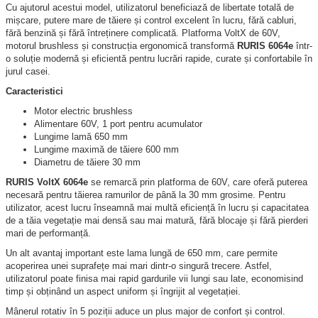
Cu ajutorul acestui model, utilizatorul beneficiază de libertate totală de
mișcare, putere mare de tăiere și control excelent în lucru, fără cabluri,
fără benzină și fără întreținere complicată. Platforma VoltX de 60V,
motorul brushless și construcția ergonomică transformă
RURIS 6064e
într-
o soluție modernă și eficientă pentru lucrări rapide, curate și confortabile în
jurul casei.
Caracteristici
Motor electric brushless
Alimentare 60V, 1 port pentru acumulator
Lungime lamă 650 mm
Lungime maximă de tăiere 600 mm
Diametru de tăiere 30 mm
RURIS VoltX 6064e
se remarcă prin platforma de 60V, care oferă puterea
necesară pentru tăierea ramurilor de până la 30 mm grosime. Pentru
utilizator, acest lucru înseamnă mai multă eficiență în lucru și capacitatea
de a tăia vegetație mai densă sau mai matură, fără blocaje și fără pierderi
mari de performanță.
Un alt avantaj important este lama lungă de 650 mm, care permite
acoperirea unei suprafețe mai mari dintr-o singură trecere. Astfel,
utilizatorul poate finisa mai rapid gardurile vii lungi sau late, economisind
timp și obținând un aspect uniform și îngrijit al vegetației.
Mânerul rotativ în 5 poziții aduce un plus major de confort și control.