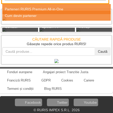
Parteneri RURIS Premium All-in-One
Cum devin partener
Contact
Spoturi TV
Inovații
CĂUTARE RAPIDĂ PRODUSE
Găsește repede orice produs RURIS!
Caută
Fonduri europene
Angajari proiect Tranzitie Justa
Franciză RURIS
GDPR
Cookies
Cariere
Termeni și condiții
Blog RURIS
Facebook
Twitter
Youtube
© RURIS IMPEX S.R.L. 2026