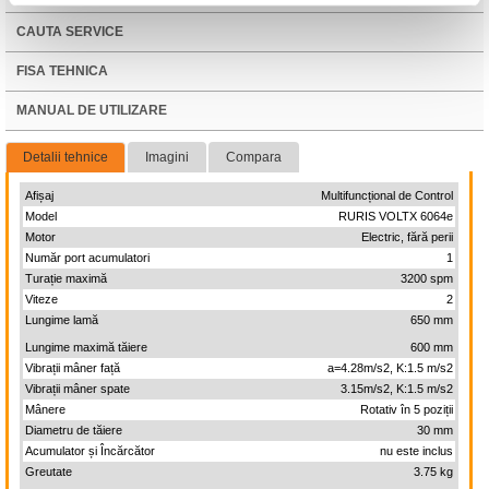
CAUTA SERVICE
FISA TEHNICA
MANUAL DE UTILIZARE
Detalii tehnice
Imagini
Compara
Afișaj
Multifuncțional de Control
Model
RURIS VOLTX 6064e
Motor
Electric, fără perii
Număr port acumulatori
1
Turație maximă
3200 spm
Viteze
2
Lungime lamă
650 mm
Lungime maximă tăiere
600 mm
Vibrații mâner față
a=4.28m/s2, K:1.5 m/s2
Vibrații mâner spate
3.15m/s2, K:1.5 m/s2
Mânere
Rotativ în 5 poziții
Diametru de tăiere
30 mm
Acumulator și Încărcător
nu este inclus
Greutate
3.75 kg