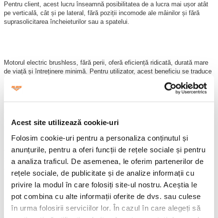
Pentru client, acest lucru înseamnă posibilitatea de a lucra mai ușor atât
pe verticală, cât și pe lateral, fără poziții incomode ale mâinilor și fără
suprasolicitarea încheieturilor sau a spatelui.
Motorul electric brushless, fără perii, oferă eficiență ridicată, durată mare
de viață și întreținere minimă. Pentru utilizator, acest beneficiu se traduce
prin costuri reduse de exploatare, funcționare fiabilă și lipsa intervențiilor
specifice unui utilaj clasic pe benzină.
Cele 2 trepte de viteză și displayul multifuncțional permit adaptarea
lucrului în funcție de tipul de vegetație și oferă informații clare despre
nivelul bateriei și treapta selectată. Astfel, utilizatorul are un control mai
Acest site utilizează cookie-uri
bun asupra sesiunii de lucru și poate evita întreruperile neprevăzute.
Folosim cookie-uri pentru a personaliza conținutul și
Lama cu acțiune dublă contribuie la o tăiere mai rapidă și la reducerea
anunțurile, pentru a oferi funcții de rețele sociale și pentru
vibrațiilor în timpul utilizării. În combinație cu greutatea redusă de doar
3.75 kg și mânerul ergonomic, acest sistem oferă stabilitate mai bună și
a analiza traficul. De asemenea, le oferim partenerilor de
oboseală mai mică în brațe și umeri, chiar și în sesiunile mai lungi de
rețele sociale, de publicitate și de analize informații cu
lucru.
privire la modul în care folosiți site-ul nostru. Aceștia le
Pe baza caracteristicilor menționate anterior,
RURIS VoltX 6064e
îți oferă
pot combina cu alte informații oferite de dvs. sau culese
tăiere rapidă, precizie ridicată, efort redus și confort superior, într-o
în urma folosirii serviciilor lor. În cazul în care alegeți să
electrofoarfecă modernă, puternică și eficientă pentru întreținerea
gardurilor vii și a spațiilor verzi.