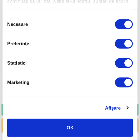
continuați să utilizați website-ul nostru, sunteți de acord
cu utilizarea modulelor noastre cookie.
Selecția
Necesare
consimțământului
Preferinţe
Statistici
Marketing
Afişare
DORESC SĂ CUMPĂR
LINKURI UTILE
OK
CAUTA DISTRIBUITOR