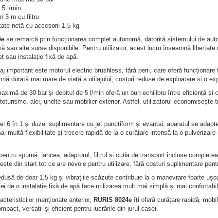
 5 l/min
n 5 m cu filtru
ate netă cu accesorii 1.5 kg
4e
se remarcă prin funcționarea complet autonomă, datorită sistemului de auto
nă sau alte surse disponibile. Pentru utilizator, acest lucru înseamnă libertate r
et sau instalație fixă de apă.
aj important este motorul electric brushless, fără perii, care oferă funcționare 
nă durată mai mare de viață a utilajului, costuri reduse de exploatare și o ex
ximă de 30 bar și debitul de 5 l/min oferă un bun echilibru între eficiență și co
toturisme, alei, unelte sau mobilier exterior. Astfel, utilizatorul economisește t
ei 6 în 1 și duzei suplimentare cu jet punctiform și evantai, aparatul se adapteaz
 multă flexibilitate și trecere rapidă de la o curățare intensă la o pulverizare 
pentru spumă, lancea, adaptorul, filtrul și cutia de transport incluse completeaz
mește din start tot ce are nevoie pentru utilizare, fără costuri suplimentare pen
dusă de doar 1.5 kg și vibrațiile scăzute contribuie la o manevrare foarte ușoar
i de o instalație fixă de apă face utilizarea mult mai simplă și mai confortabil
cteristicilor menționate anterior,
RURIS 8024e
îți oferă curățare rapidă, mobili
pact, versatil și eficient pentru lucrările din jurul casei.