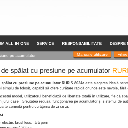
UM ALL-IN-ONE
SERVICE
RESPONSABILITATE
DESPRE 
Manuale utilizare
Filme
siune pe acumulator
 de spălat cu presiune pe acumulator
RURI
e spălat cu presiune pe acumulator RURIS 8024e
este alegerea ideală pentru
și simplu de folosit, capabil să ofere curățare rapidă oriunde este nevoie, făr
acestui model, utilizatorul beneficiază de libertate totală în utilizare, fie că sp
in jurul casei. Greutatea redusă, funcționarea pe acumulator și sistemul de a
foarte comodă pentru curățenia de zi cu zi.
ci
 electric brushless, fără perii
iune maximă 30 bar