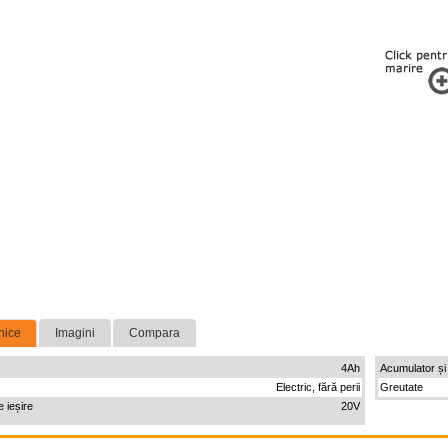
nice
Imagini
Compara
4Ah
Acumulator și
Electric, fără perii
Greutate
 ieșire
20V