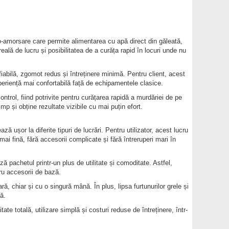
-amorsare care permite alimentarea cu apă direct din găleată,
eală de lucru și posibilitatea de a curăța rapid în locuri unde nu
fiabilă, zgomot redus și întreținere minimă. Pentru client, acest
periență mai confortabilă față de echipamentele clasice.
ntrol, fiind potrivite pentru curățarea rapidă a murdăriei de pe
imp și obține rezultate vizibile cu mai puțin efort.
ă ușor la diferite tipuri de lucrări. Pentru utilizator, acest lucru
mai fină, fără accesorii complicate și fără întreruperi mari în
ă pachetul printr-un plus de utilitate și comoditate. Astfel,
tru accesorii de bază.
ă, chiar și cu o singură mână. În plus, lipsa furtunurilor grele și
ă.
tate totală, utilizare simplă și costuri reduse de întreținere, într-