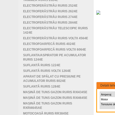
TRIMMER RURIS 2024E
ELECTROFERĂSTRĂU RURIS 2524E
ELECTROFERĂSTRĂU RURIS 2624E
ELECTROFERĂSTRĂU RURIS 2744E
ELECTROFERĂSTRĂU RURIS 2844E
ELECTROFERĂSTRĂU TELESCOPIC RURIS
1424E
ELECTROFERĂSTRĂU RURIS VOLTX 4564E
ELECTROFOARFECĂ RURIS 4024E
ELECTROFOARFECĂ RURIS VOLTX 6064E
SUFLANTA/ASPIRATOR PE ACUMULATOR
RURIS 1244E
SUFLANTĂ RURIS 1224E
SUFLANTĂ RURIS VOLTX 1264E
APARAT DE SPĂLAT CU PRESIUNE PE
ACUMULATOR RURIS 8024E
Detalii teh
SUFLANTĂ RURIS 1284E
MAȘINĂ DE TUNS GAZON RURIS RXI4345E
Amperaj
MAȘINĂ DE TUNS GAZON RURIS RXI4645E
Motor
MAȘINĂ DE TUNS GAZON RURIS
Tensiune de
RXRI4645AE
MOTOCOASĂ RURIS RR3845E