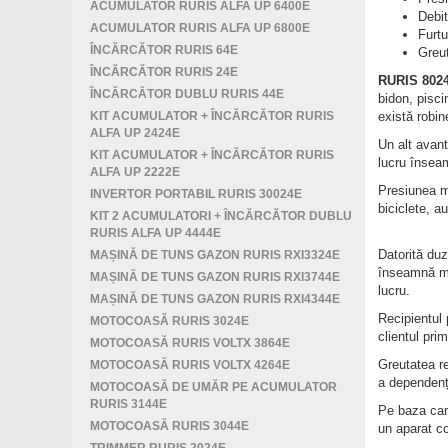
ACUMULATOR RURIS ALFA UP 6400E
Debit
ACUMULATOR RURIS ALFA UP 6800E
Furtu
ÎNCĂRCĂTOR RURIS 64E
Greut
ÎNCĂRCĂTOR RURIS 24E
RURIS 802
ÎNCĂRCĂTOR DUBLU RURIS 44E
bidon, pisci
KIT ACUMULATOR + ÎNCĂRCĂTOR RURIS
există robin
ALFA UP 2424E
Un alt avant
KIT ACUMULATOR + ÎNCĂRCĂTOR RURIS
lucru înseam
ALFA UP 2222E
Presiunea ma
INVERTOR PORTABIL RURIS 30024E
biciclete, au
KIT 2 ACUMULATORI + ÎNCĂRCĂTOR DUBLU
RURIS ALFA UP 4444E
Datorită duz
MAȘINĂ DE TUNS GAZON RURIS RXI3324E
înseamnă mai
MAȘINĂ DE TUNS GAZON RURIS RXI3744E
lucru.
MAȘINĂ DE TUNS GAZON RURIS RXI4344E
Recipientul 
MOTOCOASĂ RURIS 3024E
clientul pri
MOTOCOASĂ RURIS VOLTX 3864E
Greutatea re
MOTOCOASĂ RURIS VOLTX 4264E
a dependențe
MOTOCOASĂ DE UMĂR PE ACUMULATOR
RURIS 3144E
Pe baza cara
MOTOCOASĂ RURIS 3044E
un aparat com