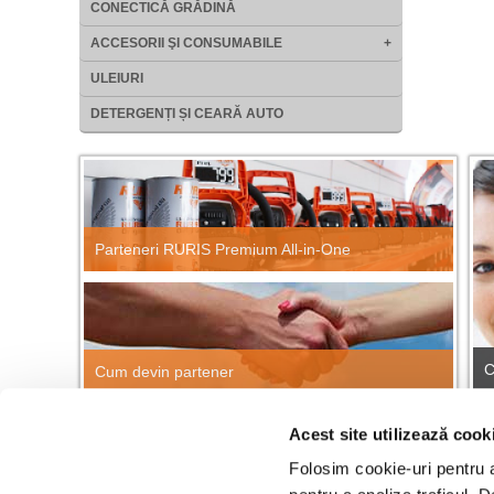
CONECTICĂ GRĂDINĂ
ACCESORII ŞI CONSUMABILE
+
ULEIURI
DETERGENȚI ȘI CEARĂ AUTO
Parteneri RURIS Premium All-in-One
C
Cum devin partener
Acest site utilizează cook
CĂUTARE RAPIDĂ PRODUSE
Găsește repede orice produs RURIS!
Folosim cookie-uri pentru a 
Cau