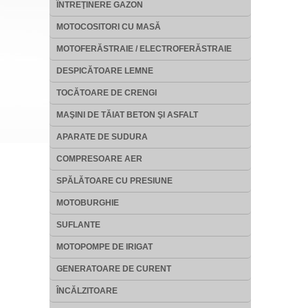
ÎNTREŢINERE GAZON
MOTOCOSITORI CU MASĂ
MOTOFERĂSTRAIE / ELECTROFERĂSTRAIE
DESPICĂTOARE LEMNE
TOCĂTOARE DE CRENGI
MAŞINI DE TĂIAT BETON ŞI ASFALT
APARATE DE SUDURA
COMPRESOARE AER
SPĂLĂTOARE CU PRESIUNE
MOTOBURGHIE
SUFLANTE
MOTOPOMPE DE IRIGAT
GENERATOARE DE CURENT
ÎNCĂLZITOARE