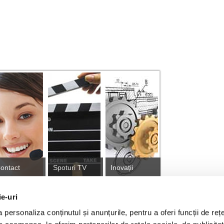
ontact
Spoturi TV
Inovații
ie-uri
personaliza conținutul și anunțurile, pentru a oferi funcții de rețe
tă