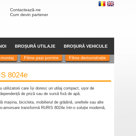
Contactează-ne
Cum devin partener
NOI
BROȘURĂ UTILAJE
BROȘURĂ VEHICULE
 montaj
Filme pași pornire
Filme demonstrație
S 8024e
 utilizatorii care își doresc un utilaj compact, ușor de
ă dependență de priză sau de sursă fixă de apă.
ală mașina, bicicleta, mobilierul de grădină, uneltele sau alte
uto-amorsare transformă RURIS 8024e într-o soluție modernă,