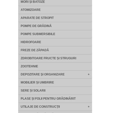
MORI ŞI BATOZE
ATOMIZOARE
APARATE DE STROPIT
POMPE DE GRĂDINĂ
POMPE SUBMERSIBILE
HIDROFOARE
FREZE DE ZĂPADĂ
ZDROBITOARE FRUCTE ȘI STRUGURI
ZOOTEHNIE
DEPOZITARE ŞI ORGANIZARE
+
MOBILIER ȘI UMBRIRE
SERE ȘI SOLARII
PLASE ȘI FOLII PENTRU GRĂDINĂRIT
UTILAJE DE CONSTRUCŢII
+